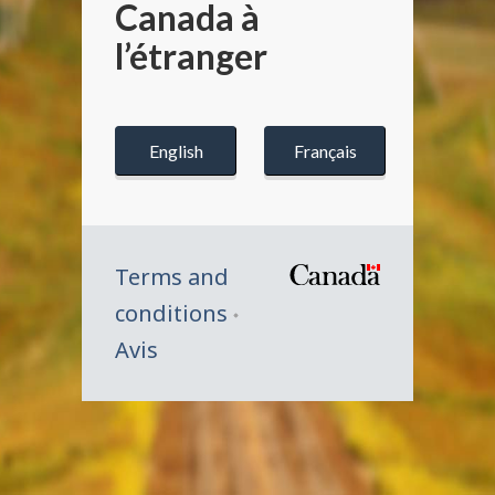
Canada à
l’étranger
Government
Gouvernemen
of
du
English
Français
Canada
Canada
Terms and
/
conditions
Symbole
Avis
du
gouverne
du
Canada