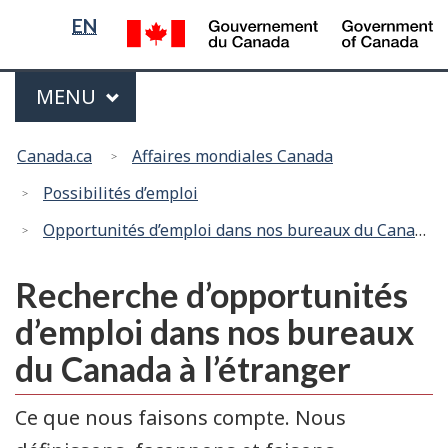
Sélection
/
EN
G
de
of
la
Menu
C
MENU
PRINCIPAL
langue
Vous
Canada.ca
Affaires mondiales Canada
êtes
ici
Possibilités d’emploi
:
Opportunités d’emploi dans nos bureaux du Canada à l’étranger
Recherche d’opportunités
d’emploi dans nos bureaux
du Canada à l’étranger
Ce que nous faisons compte. Nous