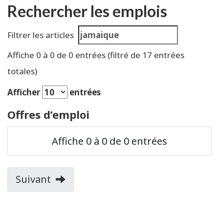
Rechercher les emplois
Résultats
Filtrer les articles
de
Affiche
0
à
0
de
0
entrées
(filtré de 17 entrées
recherche
totales)
Afficher
entrées
Offres d’emploi
Titre
Affiche 0 à 0 de 0 entrées
du
Fonction
Date de
poste
Pays
Ville
du poste
publicatio
Suivant
page
of
search